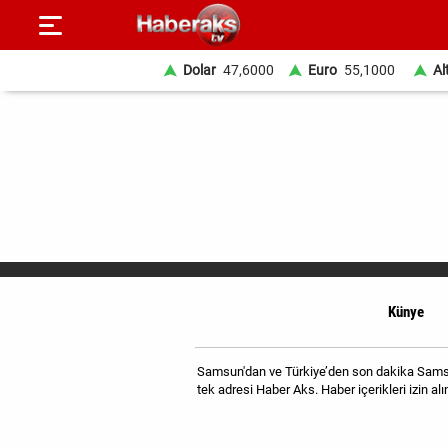
Dolar
47,6000
Euro
55,1000
Al
GÜNDEM
SPOR
YAŞAM
EKONOMİ
BELEDİYELER
Künye
SAĞLIK
Samsun'dan ve Türkiye’den son dakika Samsun
SİYASET
tek adresi Haber Aks. Haber içerikleri izin 
EĞİTİM