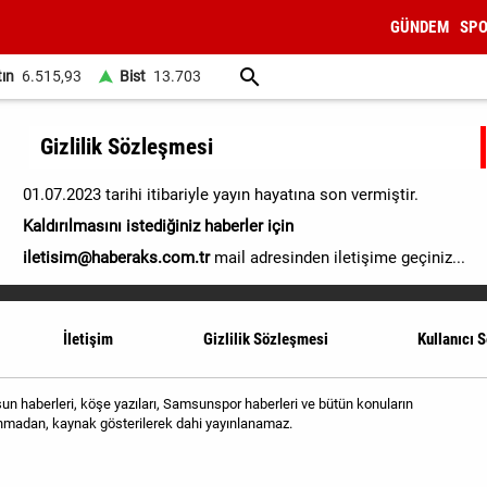
GÜNDEM
SP
tın
6.515,93
Bist
13.703
Gizlilik Sözleşmesi
01.07.2023 tarihi itibariyle yayın hayatına son vermiştir.
Kaldırılmasını istediğiniz haberler için
iletisim@haberaks.com.tr
mail adresinden iletişime geçiniz...
İletişim
Gizlilik Sözleşmesi
Kullanıcı 
 haberleri, köşe yazıları, Samsunspor haberleri ve bütün konuların
alınmadan, kaynak gösterilerek dahi yayınlanamaz.