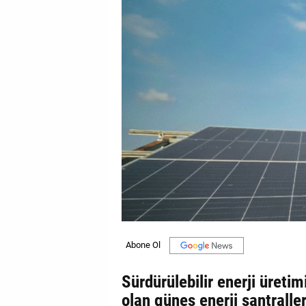
GALERİ
VİDEO
YAZARLAR
BİZE
ULAŞIN
Künye
İletişim
Gizlilik
Sözleşmesi
Kullanıcı
Sözleşmesi
Sürdürülebilir enerji üreti
olan güneş enerji santraller