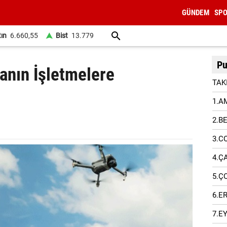
GÜNDEM
SP
tın
6.660,55
Bist
13.779
Pu
anın İşletmelere
TAK
1.A
2.B
3.C
4.Ç
5.Ç
6.E
7.E