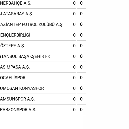
ENERBAHÇE A.Ş.
0
0
ALATASARAY A.Ş.
0
0
GAZİANTEP FUTBOL KULÜBÜ A.Ş.
0
0
GENÇLERBİRLİĞİ
0
0
GÖZTEPE A.Ş.
0
0
İSTANBUL BAŞAKŞEHİR FK
0
0
KASIMPAŞA A.Ş.
0
0
KOCAELİSPOR
0
0
TÜMOSAN KONYASPOR
0
0
SAMSUNSPOR A.Ş.
0
0
TRABZONSPOR A.Ş.
0
0