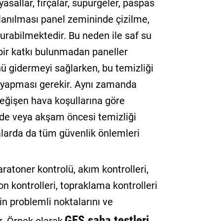
asallar, fırçalar, süpürgeler, paspas
lanılması panel zemininde çizilme,
şturabilmektedir. Bu neden ile saf su
bir katkı bulunmadan paneller
ünü gidermeyi sağlarken, bu temizliği
n yapması gerekir. Aynı zamanda
değişen hava koşullarına göre
rde veya akşam öncesi temizliği
alarda da tüm güvenlik önlemleri
atoner kontrolü, akım kontrolleri,
on kontrolleri, topraklama kontrolleri
n problemli noktalarını ve
GES saha testleri