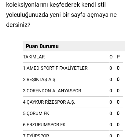
koleksiyonlarını keşfederek kendi stil
yolculuğunuzda yeni bir sayfa açmaya ne
dersiniz?
Puan Durumu
TAKIMLAR
O
P
1.AMED SPORTİF FAALİYETLER
0
0
2.BEŞİKTAŞ A.Ş.
0
0
3.CORENDON ALANYASPOR
0
0
4.ÇAYKUR RİZESPOR A.Ş.
0
0
5.ÇORUM FK
0
0
6.ERZURUMSPOR FK
0
0
7.EYÜPSPOR
0
0