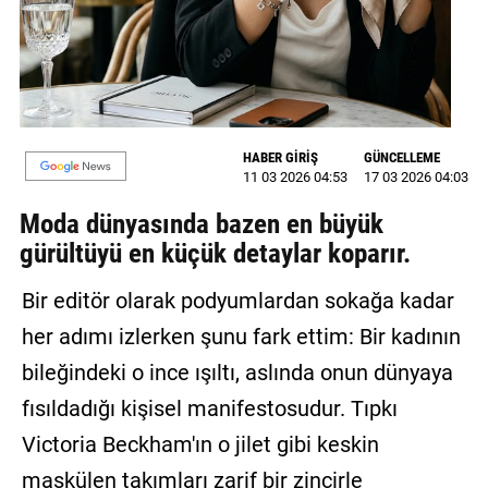
GALERİ
VİDEO
YAZARLAR
HABER GİRİŞ
GÜNCELLEME
BİZE
11 03 2026 04:53
17 03 2026 04:03
ULAŞIN
Moda dünyasında bazen en büyük
Künye
gürültüyü en küçük detaylar koparır.
İletişim
Bir editör olarak podyumlardan sokağa kadar
Gizlilik
her adımı izlerken şunu fark ettim: Bir kadının
Sözleşmesi
bileğindeki o ince ışıltı, aslında onun dünyaya
Kullanıcı
fısıldadığı kişisel manifestosudur. Tıpkı
Sözleşmesi
Victoria Beckham'ın o jilet gibi keskin
maskülen takımları zarif bir zincirle