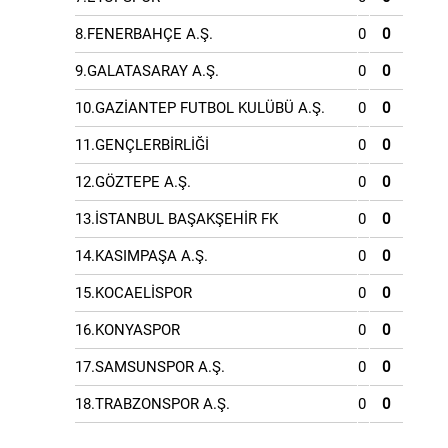
8.FENERBAHÇE A.Ş.
0
0
9.GALATASARAY A.Ş.
0
0
10.GAZİANTEP FUTBOL KULÜBÜ A.Ş.
0
0
11.GENÇLERBİRLİĞİ
0
0
12.GÖZTEPE A.Ş.
0
0
13.İSTANBUL BAŞAKŞEHİR FK
0
0
14.KASIMPAŞA A.Ş.
0
0
15.KOCAELİSPOR
0
0
16.KONYASPOR
0
0
17.SAMSUNSPOR A.Ş.
0
0
18.TRABZONSPOR A.Ş.
0
0