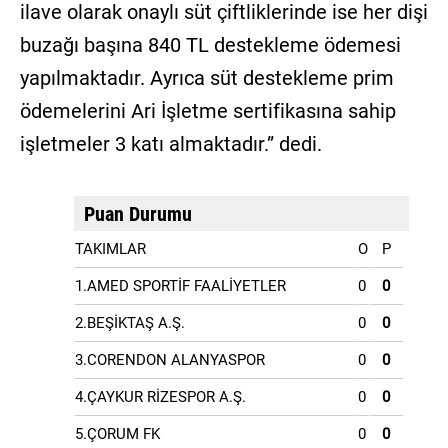
ilave olarak onaylı süt çiftliklerinde ise her dişi
buzağı başına 840 TL destekleme ödemesi
yapılmaktadır. Ayrıca süt destekleme prim
ödemelerini Ari İşletme sertifikasına sahip
işletmeler 3 katı almaktadır.” dedi.
Puan Durumu
TAKIMLAR
O
P
1.AMED SPORTİF FAALİYETLER
0
0
2.BEŞİKTAŞ A.Ş.
0
0
3.CORENDON ALANYASPOR
0
0
4.ÇAYKUR RİZESPOR A.Ş.
0
0
5.ÇORUM FK
0
0