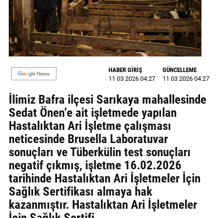
GALERİ
VİDEO
YAZARLAR
HABER GİRİŞ
GÜNCELLEME
BİZE
11 03 2026 04:27
11 03 2026 04:27
ULAŞIN
İlimiz Bafra ilçesi Sarıkaya mahallesinde
Künye
Sedat Önen’e ait işletmede yapılan
Hastalıktan Ari İşletme çalışması
İletişim
neticesinde Brusella Laboratuvar
Gizlilik
sonuçları ve Tüberkülin test sonuçları
Sözleşmesi
negatif çıkmış, işletme 16.02.2026
tarihinde Hastalıktan Ari İşletmeler İçin
Kullanıcı
Sağlık Sertifikası almaya hak
Sözleşmesi
kazanmıştır. Hastalıktan Ari İşletmeler
İçin Sağlık Sertifi