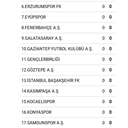
6.ERZURUMSPOR FK
0
0
7.EYÜPSPOR
0
0
8.FENERBAHÇE A.Ş.
0
0
9.GALATASARAY A.Ş.
0
0
10.GAZİANTEP FUTBOL KULÜBÜ A.Ş.
0
0
11.GENÇLERBİRLİĞİ
0
0
12.GÖZTEPE A.Ş.
0
0
13.İSTANBUL BAŞAKŞEHİR FK
0
0
14.KASIMPAŞA A.Ş.
0
0
15.KOCAELİSPOR
0
0
16.KONYASPOR
0
0
17.SAMSUNSPOR A.Ş.
0
0