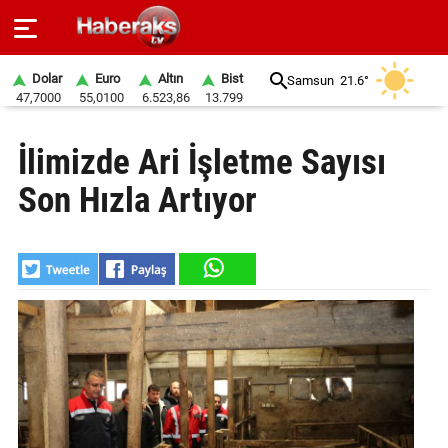
Dolar
Euro
Altın
Bist
Samsun
21.6°
47,7000
55,0100
6.523,86
13.799
GÜNDEM
İlimizde Ari İşletme Sayısı
SPOR
Son Hızla Artıyor
YAŞAM
EKONOMİ
BELEDİYELER
SAĞLIK
SİYASET
EĞİTİM