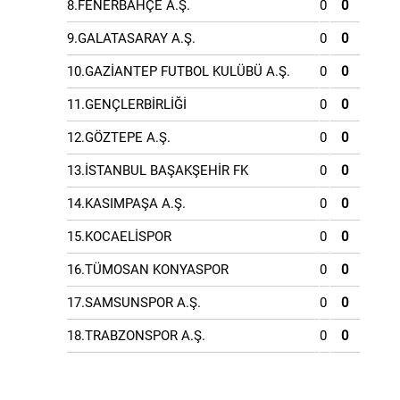
8.FENERBAHÇE A.Ş.
0
0
9.GALATASARAY A.Ş.
0
0
10.GAZİANTEP FUTBOL KULÜBÜ A.Ş.
0
0
11.GENÇLERBİRLİĞİ
0
0
12.GÖZTEPE A.Ş.
0
0
13.İSTANBUL BAŞAKŞEHİR FK
0
0
14.KASIMPAŞA A.Ş.
0
0
15.KOCAELİSPOR
0
0
16.TÜMOSAN KONYASPOR
0
0
17.SAMSUNSPOR A.Ş.
0
0
18.TRABZONSPOR A.Ş.
0
0