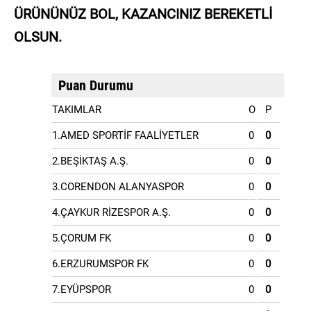
ÜRÜNÜNÜZ BOL, KAZANCINIZ BEREKETLİ
OLSUN.
Puan Durumu
TAKIMLAR
O
P
1.AMED SPORTİF FAALİYETLER
0
0
2.BEŞİKTAŞ A.Ş.
0
0
3.CORENDON ALANYASPOR
0
0
4.ÇAYKUR RİZESPOR A.Ş.
0
0
5.ÇORUM FK
0
0
6.ERZURUMSPOR FK
0
0
7.EYÜPSPOR
0
0