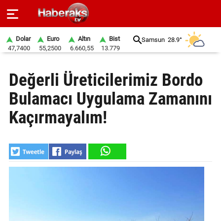
Dolar
Euro
Altın
Bist
Samsun
28.9°
47,7400
55,2500
6.660,55
13.779
GÜNDEM
Değerli Üreticilerimiz Bordo
SPOR
Bulamacı Uygulama Zamanını
YAŞAM
Kaçırmayalım!
EKONOMİ
BELEDİYELER
SAĞLIK
SİYASET
EĞİTİM