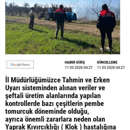
GALERİ
VİDEO
YAZARLAR
BİZE
ULAŞIN
Künye
HABER GİRİŞ
GÜNCELLEME
11 03 2026 04:27
11 03 2026 04:27
İletişim
İl Müdürlüğümüzce Tahmin ve Erken
Uyarı sisteminden alınan veriler ve
Gizlilik
şeftali üretim alanlarında yapılan
Sözleşmesi
kontrollerde bazı çeşitlerin pembe
Kullanıcı
tomurcuk döneminde olduğu,
Sözleşmesi
ayrıca önemli zararlara neden olan
Yaprak Kıvırcıklığı ( Klok ) hastalığına