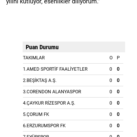
yılını kutluyor, esenlikler diliyorum.”
Puan Durumu
TAKIMLAR
O
P
1.AMED SPORTİF FAALİYETLER
0
0
2.BEŞİKTAŞ A.Ş.
0
0
3.CORENDON ALANYASPOR
0
0
4.ÇAYKUR RİZESPOR A.Ş.
0
0
5.ÇORUM FK
0
0
6.ERZURUMSPOR FK
0
0