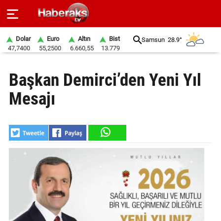
Dolar
Euro
Altın
Bist
Samsun
28.9°
47,7400
55,2500
6.660,55
13.779
GÜNDEM
Başkan Demirci’den Yeni Yıl
SPOR
Mesajı
YAŞAM
EKONOMİ
BELEDİYELER
SAĞLIK
SİYASET
EĞİTİM