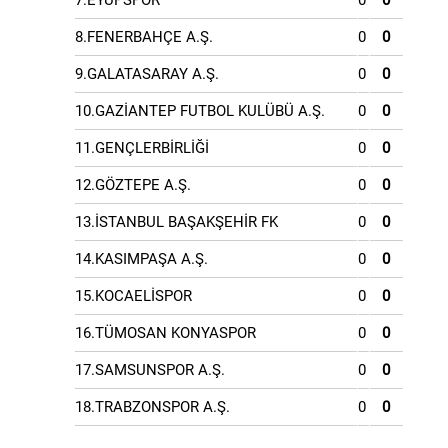
7.EYÜPSPOR
0
0
8.FENERBAHÇE A.Ş.
0
0
9.GALATASARAY A.Ş.
0
0
10.GAZİANTEP FUTBOL KULÜBÜ A.Ş.
0
0
11.GENÇLERBİRLİĞİ
0
0
12.GÖZTEPE A.Ş.
0
0
13.İSTANBUL BAŞAKŞEHİR FK
0
0
14.KASIMPAŞA A.Ş.
0
0
15.KOCAELİSPOR
0
0
16.TÜMOSAN KONYASPOR
0
0
17.SAMSUNSPOR A.Ş.
0
0
18.TRABZONSPOR A.Ş.
0
0