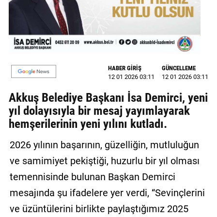
GALERİ
VİDEO
YAZARLAR
HABER GİRİŞ
GÜNCELLEME
BİZE
12 01 2026 03:11
12 01 2026 03:11
ULAŞIN
Akkuş Belediye Başkanı İsa Demirci, yeni
Künye
yıl dolayısıyla bir mesaj yayımlayarak
hemşerilerinin yeni yılını kutladı.
İletişim
2026 yılının başarının, güzelliğin, mutluluğun
Gizlilik
Sözleşmesi
ve samimiyet pekiştiği, huzurlu bir yıl olması
temennisinde bulunan Başkan Demirci
Kullanıcı
mesajında şu ifadelere yer verdi, “Sevinçlerini
Sözleşmesi
ve üzüntülerini birlikte paylaştığımız 2025