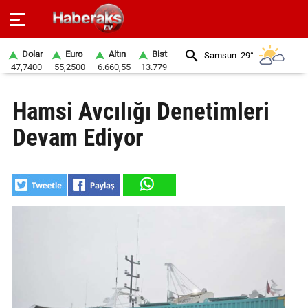
Dolar
Euro
Altın
Bist
Samsun
29°
47,7400
55,2500
6.660,55
13.779
GÜNDEM
Hamsi Avcılığı Denetimleri
SPOR
Devam Ediyor
YAŞAM
EKONOMİ
BELEDİYELER
SAĞLIK
SİYASET
EĞİTİM