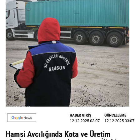
GALERİ
VİDEO
YAZARLAR
BİZE
ULAŞIN
Künye
İletişim
Gizlilik
Sözleşmesi
Kullanıcı
HABER GİRİŞ
GÜNCELLEME
12 12 2025 03:07
12 12 2025 03:07
Sözleşmesi
Hamsi Avcılığında Kota ve Üretim