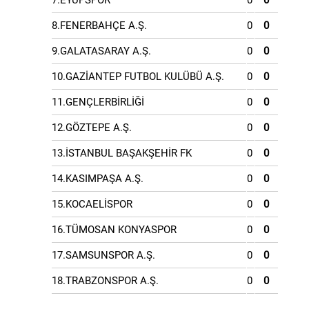
7.EYÜPSPOR
0
0
8.FENERBAHÇE A.Ş.
0
0
9.GALATASARAY A.Ş.
0
0
10.GAZİANTEP FUTBOL KULÜBÜ A.Ş.
0
0
11.GENÇLERBİRLİĞİ
0
0
12.GÖZTEPE A.Ş.
0
0
13.İSTANBUL BAŞAKŞEHİR FK
0
0
14.KASIMPAŞA A.Ş.
0
0
15.KOCAELİSPOR
0
0
16.TÜMOSAN KONYASPOR
0
0
17.SAMSUNSPOR A.Ş.
0
0
18.TRABZONSPOR A.Ş.
0
0