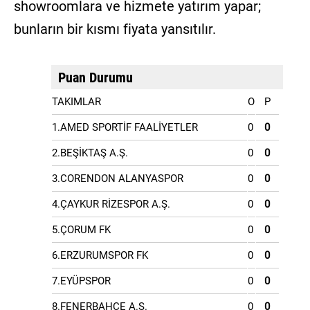
showroomlara ve hizmete yatırım yapar;
bunların bir kısmı fiyata yansıtılır.
Puan Durumu
TAKIMLAR
O
P
1.AMED SPORTİF FAALİYETLER
0
0
2.BEŞİKTAŞ A.Ş.
0
0
3.CORENDON ALANYASPOR
0
0
4.ÇAYKUR RİZESPOR A.Ş.
0
0
5.ÇORUM FK
0
0
6.ERZURUMSPOR FK
0
0
7.EYÜPSPOR
0
0
8.FENERBAHÇE A.Ş.
0
0