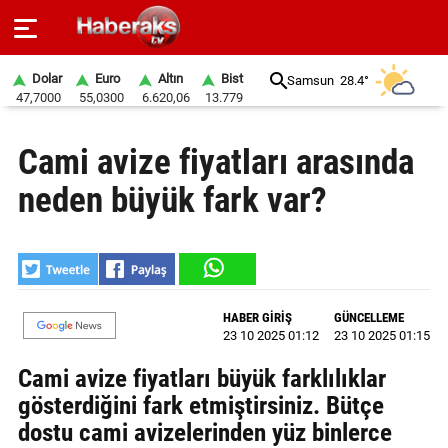
Dolar
Euro
Altın
Bist
Samsun
28.4°
47,7000
55,0300
6.620,06
13.779
GÜNDEM
Cami avize fiyatları arasında
SPOR
neden büyük fark var?
YAŞAM
EKONOMİ
BELEDİYELER
HABER GİRİŞ
GÜNCELLEME
23 10 2025 01:12
23 10 2025 01:15
SAĞLIK
Cami avize fiyatları büyük farklılıklar
SİYASET
gösterdiğini fark etmiştirsiniz. Bütçe
dostu cami avizelerinden yüz binlerce
EĞİTİM