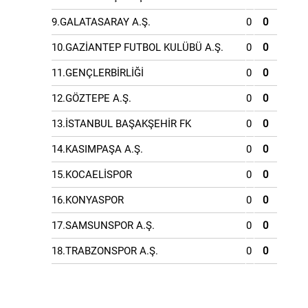
9.GALATASARAY A.Ş.
0
0
10.GAZİANTEP FUTBOL KULÜBÜ A.Ş.
0
0
11.GENÇLERBİRLİĞİ
0
0
12.GÖZTEPE A.Ş.
0
0
13.İSTANBUL BAŞAKŞEHİR FK
0
0
14.KASIMPAŞA A.Ş.
0
0
15.KOCAELİSPOR
0
0
16.KONYASPOR
0
0
17.SAMSUNSPOR A.Ş.
0
0
18.TRABZONSPOR A.Ş.
0
0