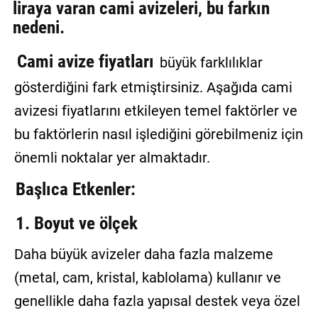
liraya varan cami avizeleri, bu farkın
GALERİ
nedeni.
VİDEO
Cami avize fiyatları
büyük farklılıklar
YAZARLAR
gösterdiğini fark etmiştirsiniz. Aşağıda cami
BİZE
avizesi fiyatlarını etkileyen temel faktörler ve
ULAŞIN
bu faktörlerin nasıl işlediğini görebilmeniz için
Künye
önemli noktalar yer almaktadır.
İletişim
Başlıca Etkenler:
Gizlilik
1. Boyut ve ölçek
Sözleşmesi
Daha büyük avizeler daha fazla malzeme
Kullanıcı
(metal, cam, kristal, kablolama) kullanır ve
Sözleşmesi
genellikle daha fazla yapısal destek veya özel