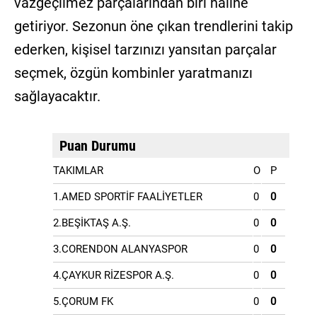
vazgeçilmez parçalarından biri haline
getiriyor. Sezonun öne çıkan trendlerini takip
ederken, kişisel tarzınızı yansıtan parçalar
seçmek, özgün kombinler yaratmanızı
sağlayacaktır.
Puan Durumu
TAKIMLAR
O
P
1.AMED SPORTİF FAALİYETLER
0
0
2.BEŞİKTAŞ A.Ş.
0
0
3.CORENDON ALANYASPOR
0
0
4.ÇAYKUR RİZESPOR A.Ş.
0
0
5.ÇORUM FK
0
0