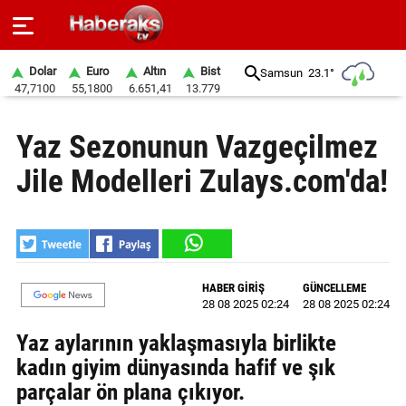
Dolar
Euro
Altın
Bist
Samsun
23.1°
47,7100
55,1800
6.651,41
13.779
GÜNDEM
Yaz Sezonunun Vazgeçilmez
SPOR
Jile Modelleri Zulays.com'da!
YAŞAM
EKONOMİ
BELEDİYELER
HABER GİRİŞ
GÜNCELLEME
28 08 2025 02:24
28 08 2025 02:24
SAĞLIK
Yaz aylarının yaklaşmasıyla birlikte
SİYASET
kadın giyim dünyasında hafif ve şık
parçalar ön plana çıkıyor.
EĞİTİM