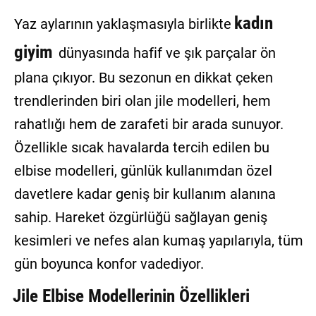
GALERİ
kadın
Yaz aylarının yaklaşmasıyla birlikte
VİDEO
giyim
dünyasında hafif ve şık parçalar ön
plana çıkıyor. Bu sezonun en dikkat çeken
YAZARLAR
trendlerinden biri olan jile modelleri, hem
BİZE
rahatlığı hem de zarafeti bir arada sunuyor.
ULAŞIN
Özellikle sıcak havalarda tercih edilen bu
Künye
elbise modelleri, günlük kullanımdan özel
İletişim
davetlere kadar geniş bir kullanım alanına
Gizlilik
sahip. Hareket özgürlüğü sağlayan geniş
Sözleşmesi
kesimleri ve nefes alan kumaş yapılarıyla, tüm
Kullanıcı
gün boyunca konfor vadediyor.
Sözleşmesi
Jile Elbise Modellerinin Özellikleri