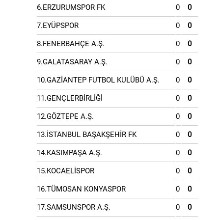
6.ERZURUMSPOR FK
0
0
7.EYÜPSPOR
0
0
8.FENERBAHÇE A.Ş.
0
0
9.GALATASARAY A.Ş.
0
0
10.GAZİANTEP FUTBOL KULÜBÜ A.Ş.
0
0
11.GENÇLERBİRLİĞİ
0
0
12.GÖZTEPE A.Ş.
0
0
13.İSTANBUL BAŞAKŞEHİR FK
0
0
14.KASIMPAŞA A.Ş.
0
0
15.KOCAELİSPOR
0
0
16.TÜMOSAN KONYASPOR
0
0
17.SAMSUNSPOR A.Ş.
0
0