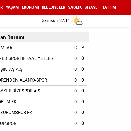
OR
YAŞAM
EKONOMİ
BELEDİYELER
SAĞLIK
SİYASET
EĞİTİM
Samsun
27.1°
an Durumu
IMLAR
O
P
MED SPORTİF FAALİYETLER
0
0
EŞİKTAŞ A.Ş.
0
0
ORENDON ALANYASPOR
0
0
AYKUR RİZESPOR A.Ş.
0
0
ORUM FK
0
0
RZURUMSPOR FK
0
0
YÜPSPOR
0
0