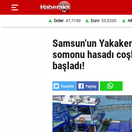
Dolar
47,7100
Euro
55,0200
Al
GÜNDEM
Samsun'un Yakakent
SPOR
somonu hasadı coşk
başladı!
YAŞAM
EKONOMİ
BELEDİYELER
SAĞLIK
SİYASET
EĞİTİM