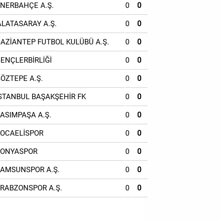
ENERBAHÇE A.Ş.
0
0
ALATASARAY A.Ş.
0
0
GAZİANTEP FUTBOL KULÜBÜ A.Ş.
0
0
GENÇLERBİRLİĞİ
0
0
GÖZTEPE A.Ş.
0
0
İSTANBUL BAŞAKŞEHİR FK
0
0
KASIMPAŞA A.Ş.
0
0
KOCAELİSPOR
0
0
KONYASPOR
0
0
SAMSUNSPOR A.Ş.
0
0
TRABZONSPOR A.Ş.
0
0