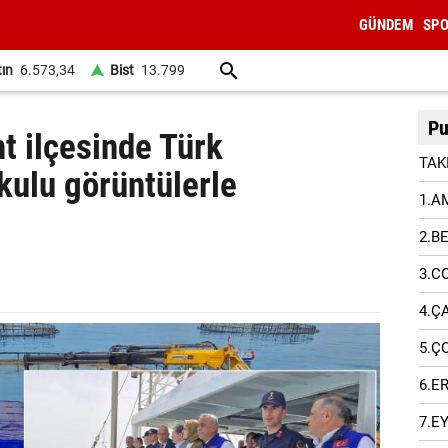
GÜNDEM
SP
tın
6.573,34
Bist
13.799
Pu
 ilçesinde Türk
TAK
ulu görüntülerle
1.A
2.B
3.C
4.Ç
5.Ç
6.E
7.E