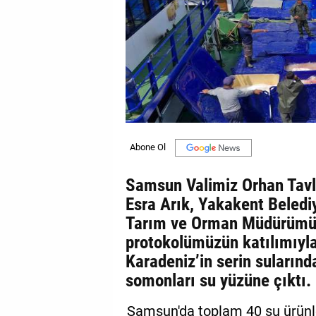
GALERİ
VİDEO
YAZARLAR
BİZE
ULAŞIN
Künye
İletişim
Samsun Valimiz Orhan Tav
Esra Arık, Yakakent Beledi
Gizlilik
Tarım ve Orman Müdürümüz
Sözleşmesi
protokolümüzün katılımıyla
Karadeniz’in serin sularında
Kullanıcı
somonları su yüzüne çıktı.
Sözleşmesi
Samsun'da toplam 40 su ürünleri