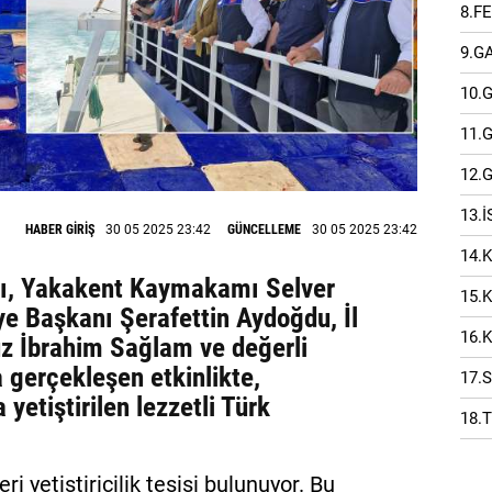
8.F
9.G
10.
11.
12.
13.
HABER GİRİŞ
30 05 2025 23:42
GÜNCELLEME
30 05 2025 23:42
14.
lı, Yakakent Kaymakamı Selver
15.
ye Başkanı Şerafettin Aydoğdu, İl
16.
 İbrahim Sağlam ve değerli
 gerçekleşen etkinlikte,
17.
 yetiştirilen lezzetli Türk
18.
 yetiştiricilik tesisi bulunuyor. Bu