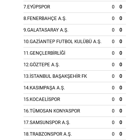
7.EYÜPSPOR
0
0
8.FENERBAHÇE A.Ş.
0
0
9.GALATASARAY A.Ş.
0
0
10.GAZİANTEP FUTBOL KULÜBÜ A.Ş.
0
0
11.GENÇLERBİRLİĞİ
0
0
12.GÖZTEPE A.Ş.
0
0
13.İSTANBUL BAŞAKŞEHİR FK
0
0
14.KASIMPAŞA A.Ş.
0
0
15.KOCAELİSPOR
0
0
16.TÜMOSAN KONYASPOR
0
0
17.SAMSUNSPOR A.Ş.
0
0
18.TRABZONSPOR A.Ş.
0
0