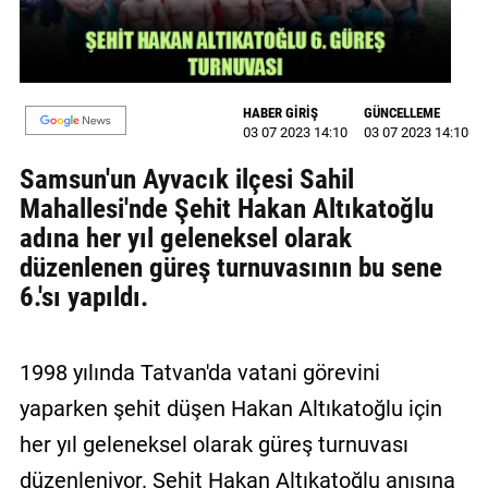
GALERİ
VİDEO
HABER GİRİŞ
GÜNCELLEME
YAZARLAR
03 07 2023 14:10
03 07 2023 14:10
BİZE
Samsun'un Ayvacık ilçesi Sahil
ULAŞIN
Mahallesi'nde Şehit Hakan Altıkatoğlu
adına her yıl geleneksel olarak
Künye
düzenlenen güreş turnuvasının bu sene
İletişim
6.'sı yapıldı.
Gizlilik
Sözleşmesi
1998 yılında Tatvan'da vatani görevini
Kullanıcı
yaparken şehit düşen Hakan Altıkatoğlu için
Sözleşmesi
her yıl geleneksel olarak güreş turnuvası
düzenleniyor. Şehit Hakan Altıkatoğlu anısına