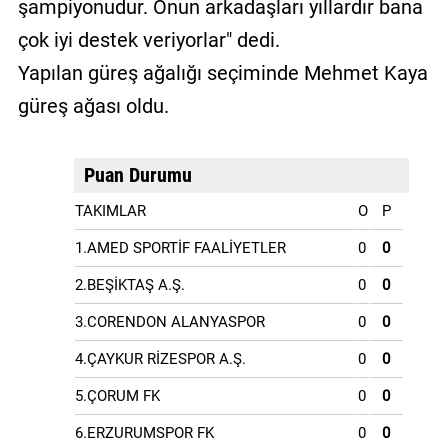
şampiyonudur. Onun arkadaşları yıllardır bana
çok iyi destek veriyorlar" dedi.
Yapılan güreş ağalığı seçiminde Mehmet Kaya
güreş ağası oldu.
Puan Durumu
TAKIMLAR
O
P
1.AMED SPORTİF FAALİYETLER
0
0
2.BEŞİKTAŞ A.Ş.
0
0
3.CORENDON ALANYASPOR
0
0
4.ÇAYKUR RİZESPOR A.Ş.
0
0
5.ÇORUM FK
0
0
6.ERZURUMSPOR FK
0
0