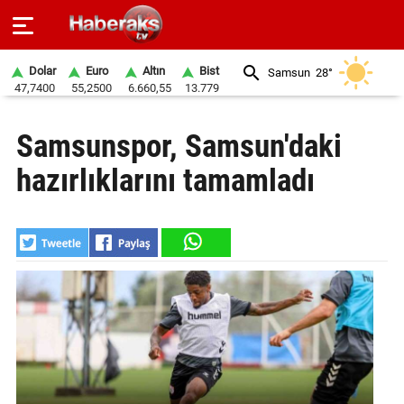
Dolar
Euro
Altın
Bist
Samsun
28°
47,7400
55,2500
6.660,55
13.779
GÜNDEM
Samsunspor, Samsun'daki
SPOR
hazırlıklarını tamamladı
YAŞAM
EKONOMİ
BELEDİYELER
SAĞLIK
SİYASET
EĞİTİM