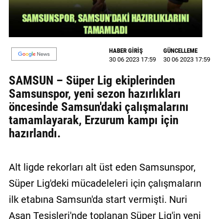
GALERİ
VİDEO
HABER GİRİŞ
GÜNCELLEME
YAZARLAR
30 06 2023 17:59
30 06 2023 17:59
BİZE
SAMSUN – Süper Lig ekiplerinden
ULAŞIN
Samsunspor, yeni sezon hazırlıkları
öncesinde Samsun'daki çalışmalarını
Künye
tamamlayarak, Erzurum kampı için
İletişim
hazırlandı.
Gizlilik
Sözleşmesi
Alt ligde rekorları alt üst eden Samsunspor,
Kullanıcı
Süper Lig'deki mücadeleleri için çalışmaların
Sözleşmesi
ilk etabına Samsun'da start vermişti. Nuri
Asan Tesisleri'nde toplanan Süper Lig'in yeni