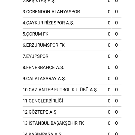
2.BEŞİKTAŞ A.Ş.
0
0
3.CORENDON ALANYASPOR
0
0
4.ÇAYKUR RİZESPOR A.Ş.
0
0
5.ÇORUM FK
0
0
6.ERZURUMSPOR FK
0
0
7.EYÜPSPOR
0
0
8.FENERBAHÇE A.Ş.
0
0
9.GALATASARAY A.Ş.
0
0
10.GAZİANTEP FUTBOL KULÜBÜ A.Ş.
0
0
11.GENÇLERBİRLİĞİ
0
0
12.GÖZTEPE A.Ş.
0
0
13.İSTANBUL BAŞAKŞEHİR FK
0
0
14.KASIMPAŞA A.Ş.
0
0