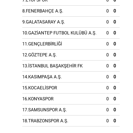
7.EYÜPSPOR
0
0
8.FENERBAHÇE A.Ş.
0
0
9.GALATASARAY A.Ş.
0
0
10.GAZİANTEP FUTBOL KULÜBÜ A.Ş.
0
0
11.GENÇLERBİRLİĞİ
0
0
12.GÖZTEPE A.Ş.
0
0
13.İSTANBUL BAŞAKŞEHİR FK
0
0
14.KASIMPAŞA A.Ş.
0
0
15.KOCAELİSPOR
0
0
16.KONYASPOR
0
0
17.SAMSUNSPOR A.Ş.
0
0
18.TRABZONSPOR A.Ş.
0
0