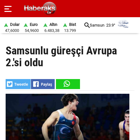
Dolar
Euro
Altın
Bist
Samsun
23.9°
47,6000
54,9600
6.483,38
13.799
GÜNDEM
Samsunlu güreşçi Avrupa
SPOR
2.'si oldu
YAŞAM
EKONOMİ
BELEDİYELER
SAĞLIK
SİYASET
EĞİTİM