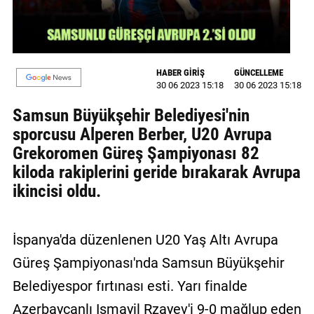
GALERİ
VİDEO
HABER GİRİŞ
GÜNCELLEME
YAZARLAR
30 06 2023 15:18
30 06 2023 15:18
BİZE
Samsun Büyükşehir Belediyesi'nin
ULAŞIN
sporcusu Alperen Berber, U20 Avrupa
Grekoromen Güreş Şampiyonası 82
Künye
kiloda rakiplerini geride bırakarak Avrupa
İletişim
ikincisi oldu.
Gizlilik
Sözleşmesi
İspanya'da düzenlenen U20 Yaş Altı Avrupa
Kullanıcı
Güreş Şampiyonası'nda Samsun Büyükşehir
Sözleşmesi
Belediyespor fırtınası esti. Yarı finalde
Azerbaycanlı Ismayil Rzayev'i 9-0 mağlup eden