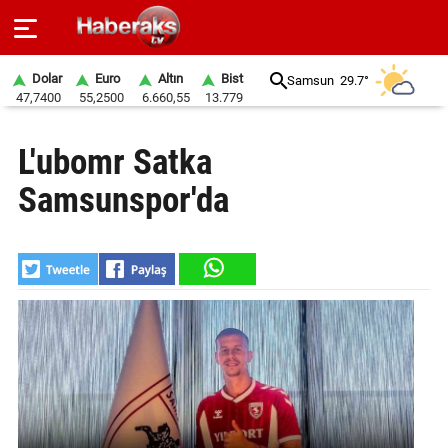
Dolar
Euro
Altın
Bist
Samsun
29.7°
47,7400
55,2500
6.660,55
13.779
GÜNDEM
L'ubomr Satka
SPOR
Samsunspor'da
YAŞAM
EKONOMİ
BELEDİYELER
SAĞLIK
SİYASET
EĞİTİM