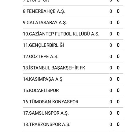
7.EYÜPSPOR
0
0
8.FENERBAHÇE A.Ş.
0
0
9.GALATASARAY A.Ş.
0
0
10.GAZİANTEP FUTBOL KULÜBÜ A.Ş.
0
0
11.GENÇLERBİRLİĞİ
0
0
12.GÖZTEPE A.Ş.
0
0
13.İSTANBUL BAŞAKŞEHİR FK
0
0
14.KASIMPAŞA A.Ş.
0
0
15.KOCAELİSPOR
0
0
16.TÜMOSAN KONYASPOR
0
0
17.SAMSUNSPOR A.Ş.
0
0
18.TRABZONSPOR A.Ş.
0
0