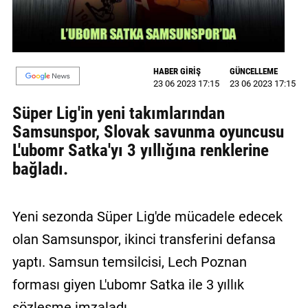
GALERİ
VİDEO
HABER GİRİŞ
GÜNCELLEME
YAZARLAR
23 06 2023 17:15
23 06 2023 17:15
BİZE
Süper Lig'in yeni takımlarından
ULAŞIN
Samsunspor, Slovak savunma oyuncusu
L'ubomr Satka'yı 3 yıllığına renklerine
Künye
bağladı.
İletişim
Gizlilik
Yeni sezonda Süper Lig'de mücadele edecek
Sözleşmesi
olan Samsunspor, ikinci transferini defansa
Kullanıcı
yaptı. Samsun temsilcisi, Lech Poznan
Sözleşmesi
forması giyen L'ubomr Satka ile 3 yıllık
sözleşme imzaladı.