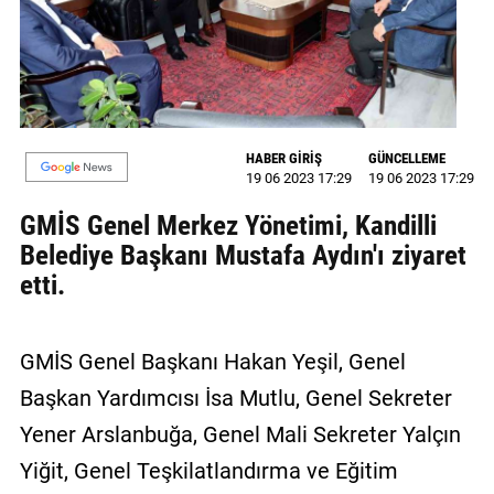
GALERİ
VİDEO
YAZARLAR
HABER GİRİŞ
GÜNCELLEME
BİZE
19 06 2023 17:29
19 06 2023 17:29
ULAŞIN
GMİS Genel Merkez Yönetimi, Kandilli
Künye
Belediye Başkanı Mustafa Aydın'ı ziyaret
etti.
İletişim
Gizlilik
GMİS Genel Başkanı Hakan Yeşil, Genel
Sözleşmesi
Başkan Yardımcısı İsa Mutlu, Genel Sekreter
Kullanıcı
Yener Arslanbuğa, Genel Mali Sekreter Yalçın
Sözleşmesi
Yiğit, Genel Teşkilatlandırma ve Eğitim