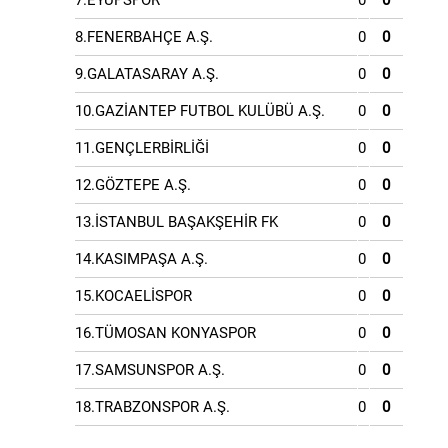
7.EYÜPSPOR
0
0
8.FENERBAHÇE A.Ş.
0
0
9.GALATASARAY A.Ş.
0
0
10.GAZİANTEP FUTBOL KULÜBÜ A.Ş.
0
0
11.GENÇLERBİRLİĞİ
0
0
12.GÖZTEPE A.Ş.
0
0
13.İSTANBUL BAŞAKŞEHİR FK
0
0
14.KASIMPAŞA A.Ş.
0
0
15.KOCAELİSPOR
0
0
16.TÜMOSAN KONYASPOR
0
0
17.SAMSUNSPOR A.Ş.
0
0
18.TRABZONSPOR A.Ş.
0
0