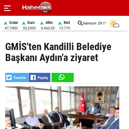
Dolar
Euro
Altın
Bist
Samsun
29.1°
47,7400
55,2500
6.660,55
13.779
GÜNDEM
GMİS'ten Kandilli Belediye
SPOR
Başkanı Aydın'a ziyaret
YAŞAM
EKONOMİ
BELEDİYELER
SAĞLIK
SİYASET
EĞİTİM