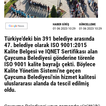
GALERİ
VİDEO
HABER GİRİŞ
GÜNCELLEME
YAZARLAR
01 06 2023 10:29
01 06 2023 10:29
BİZE
Türkiye'deki bin 391 belediye arasında
ULAŞIN
47. belediye olarak ISO 9001:2015
Kalite Belgesi ve IQNET Sertifikası alan
Künye
Çaycuma Belediyesi gönderine törenle
İletişim
ISO 9001 kalite bayrağı çekti. Böylece
Kalite Yönetim Sistemi'ne geçen
Gizlilik
Çaycuma Belediyesi'nin hizmet kalitesi
Sözleşmesi
uluslararası alanda da tescil edilmiş
Kullanıcı
oldu.
Sözleşmesi