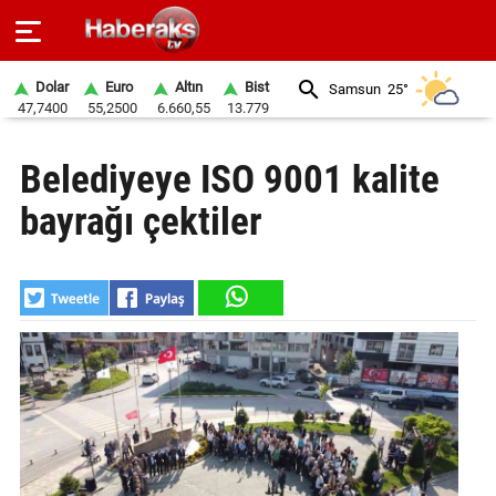
Dolar
Euro
Altın
Bist
Samsun
25°
47,7400
55,2500
6.660,55
13.779
GÜNDEM
Belediyeye ISO 9001 kalite
SPOR
bayrağı çektiler
YAŞAM
EKONOMİ
BELEDİYELER
SAĞLIK
SİYASET
EĞİTİM