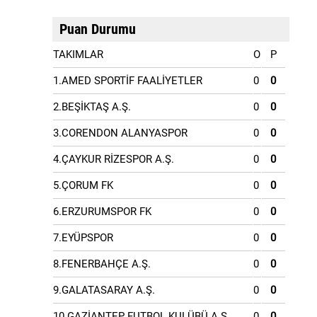
Puan Durumu
TAKIMLAR
O
P
1.AMED SPORTİF FAALİYETLER
0
0
2.BEŞİKTAŞ A.Ş.
0
0
3.CORENDON ALANYASPOR
0
0
4.ÇAYKUR RİZESPOR A.Ş.
0
0
5.ÇORUM FK
0
0
6.ERZURUMSPOR FK
0
0
7.EYÜPSPOR
0
0
8.FENERBAHÇE A.Ş.
0
0
9.GALATASARAY A.Ş.
0
0
10.GAZİANTEP FUTBOL KULÜBÜ A.Ş.
0
0