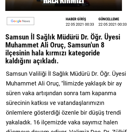
GALERİ
HABER GİRİŞ
GÜNCELLEME
VİDEO
22 05 2021 00:33
22 05 2021 00:33
YAZARLAR
Samsun İl Sağlık Müdürü Dr. Öğr. Üyesi
Muhammet Ali Oruç, Samsun'un 8
BİZE
ilçesinin hala kırmızı kategoride
ULAŞIN
kaldığını açıkladı.
Künye
Samsun Valiliği İl Sağlık Müdürü Dr. Öğr. Üyesi
İletişim
Muhammet Ali Oruç, "İlimizde yaklaşık bir ay
Gizlilik
süren vaka artışından sonra tam kapanma
Sözleşmesi
sürecinin katkısı ve vatandaşlarımızın
Kullanıcı
önlemlere gösterdiği özenle bir düşüş trendi
Sözleşmesi
yakaladık. 16 ilçemizde vaka sayımız halen
düşmeye devam ediyor. Valimiz Doç. Dr. Zülkif