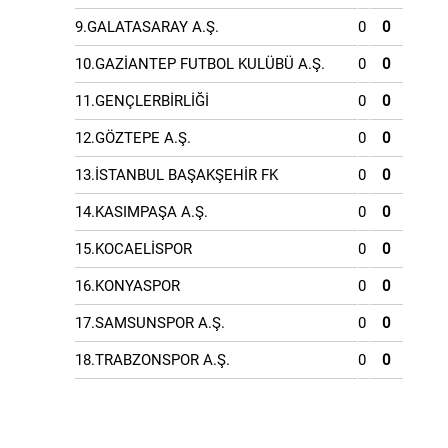
9.GALATASARAY A.Ş.
0
0
10.GAZİANTEP FUTBOL KULÜBÜ A.Ş.
0
0
11.GENÇLERBİRLİĞİ
0
0
12.GÖZTEPE A.Ş.
0
0
13.İSTANBUL BAŞAKŞEHİR FK
0
0
14.KASIMPAŞA A.Ş.
0
0
15.KOCAELİSPOR
0
0
16.KONYASPOR
0
0
17.SAMSUNSPOR A.Ş.
0
0
18.TRABZONSPOR A.Ş.
0
0