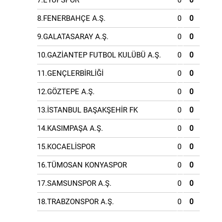
7.EYÜPSPOR
0
0
8.FENERBAHÇE A.Ş.
0
0
9.GALATASARAY A.Ş.
0
0
10.GAZİANTEP FUTBOL KULÜBÜ A.Ş.
0
0
11.GENÇLERBİRLİĞİ
0
0
12.GÖZTEPE A.Ş.
0
0
13.İSTANBUL BAŞAKŞEHİR FK
0
0
14.KASIMPAŞA A.Ş.
0
0
15.KOCAELİSPOR
0
0
16.TÜMOSAN KONYASPOR
0
0
17.SAMSUNSPOR A.Ş.
0
0
18.TRABZONSPOR A.Ş.
0
0