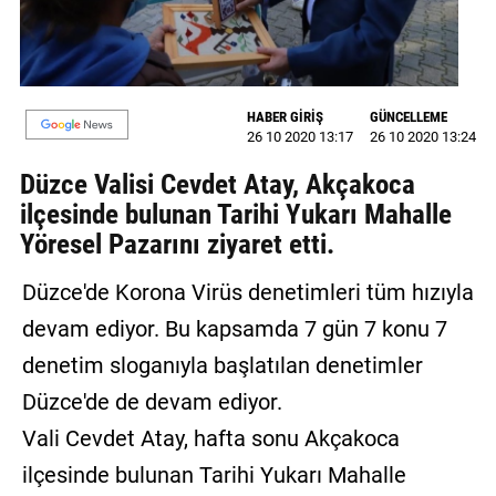
GALERİ
VİDEO
HABER GİRİŞ
GÜNCELLEME
YAZARLAR
26 10 2020 13:17
26 10 2020 13:24
BİZE
Düzce Valisi Cevdet Atay, Akçakoca
ULAŞIN
ilçesinde bulunan Tarihi Yukarı Mahalle
Künye
Yöresel Pazarını ziyaret etti.
İletişim
Düzce'de Korona Virüs denetimleri tüm hızıyla
devam ediyor. Bu kapsamda 7 gün 7 konu 7
Gizlilik
denetim sloganıyla başlatılan denetimler
Sözleşmesi
Düzce'de de devam ediyor.
Kullanıcı
Vali Cevdet Atay, hafta sonu Akçakoca
Sözleşmesi
ilçesinde bulunan Tarihi Yukarı Mahalle