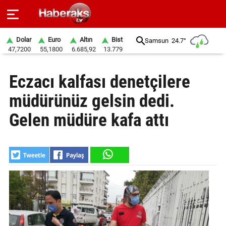
Dolar
Euro
Altın
Bist
Samsun
24.7°
47,7200
55,1800
6.685,92
13.779
GÜNDEM
Eczacı kalfası denetçilere
SPOR
müdürünüz gelsin dedi.
YAŞAM
Gelen müdüre kafa attı
EKONOMİ
BELEDİYELER
SAĞLIK
SİYASET
EĞİTİM