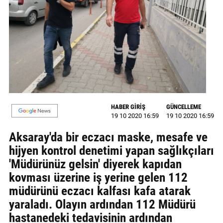
GALERİ
VİDEO
YAZARLAR
BİZE
ULAŞIN
Künye
HABER GİRİŞ
GÜNCELLEME
19 10 2020 16:59
19 10 2020 16:59
İletişim
Aksaray'da bir eczacı maske, mesafe ve
hijyen kontrol denetimi yapan sağlıkçıları
Gizlilik
'Müdürünüz gelsin' diyerek kapıdan
Sözleşmesi
kovması üzerine iş yerine gelen 112
Kullanıcı
müdürünü eczacı kalfası kafa atarak
Sözleşmesi
yaraladı. Olayın ardından 112 Müdürü
hastanedeki tedavisinin ardından