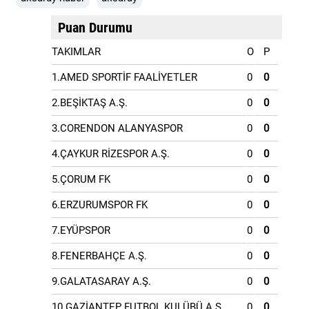
Puan Durumu
TAKIMLAR
O
P
1.AMED SPORTİF FAALİYETLER
0
0
2.BEŞİKTAŞ A.Ş.
0
0
3.CORENDON ALANYASPOR
0
0
4.ÇAYKUR RİZESPOR A.Ş.
0
0
5.ÇORUM FK
0
0
6.ERZURUMSPOR FK
0
0
7.EYÜPSPOR
0
0
8.FENERBAHÇE A.Ş.
0
0
9.GALATASARAY A.Ş.
0
0
10.GAZİANTEP FUTBOL KULÜBÜ A.Ş.
0
0