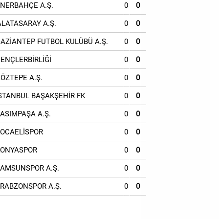
ENERBAHÇE A.Ş.
0
0
ALATASARAY A.Ş.
0
0
GAZİANTEP FUTBOL KULÜBÜ A.Ş.
0
0
GENÇLERBİRLİĞİ
0
0
GÖZTEPE A.Ş.
0
0
İSTANBUL BAŞAKŞEHİR FK
0
0
KASIMPAŞA A.Ş.
0
0
KOCAELİSPOR
0
0
KONYASPOR
0
0
SAMSUNSPOR A.Ş.
0
0
TRABZONSPOR A.Ş.
0
0