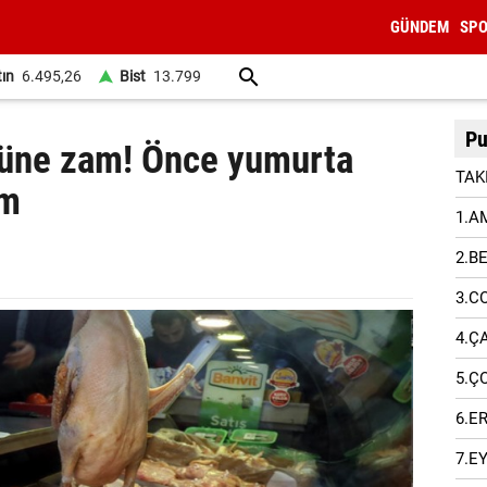
GÜNDEM
SP
tın
6.495,26
Bist
13.799
Pu
üne zam! Önce yumurta
TAK
am
1.A
2.B
3.C
4.Ç
5.Ç
6.E
7.E