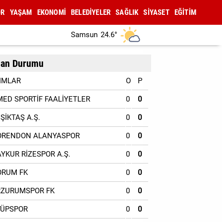
OR
YAŞAM
EKONOMİ
BELEDİYELER
SAĞLIK
SİYASET
EĞİTİM
Samsun
24.6°
an Durumu
IMLAR
O
P
MED SPORTİF FAALİYETLER
0
0
EŞİKTAŞ A.Ş.
0
0
ORENDON ALANYASPOR
0
0
AYKUR RİZESPOR A.Ş.
0
0
ORUM FK
0
0
RZURUMSPOR FK
0
0
YÜPSPOR
0
0