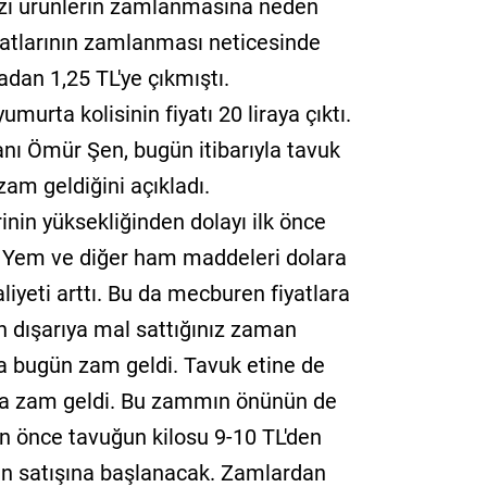
bazı ürünlerin zamlanmasına neden
yatlarının zamlanması neticesinde
adan 1,25 TL'ye çıkmıştı.
umurta kolisinin fiyatı 20 liraya çıktı.
ı Ömür Şen, bugün itibarıyla tavuk
zam geldiğini açıkladı.
inin yüksekliğinden dolayı ilk önce
. Yem ve diğer ham maddeleri dolara
liyeti arttı. Bu da mecburen fiyatlara
n dışarıya mal sattığınız zaman
da bugün zam geldi. Tavuk etine de
nda zam geldi. Bu zammın önünün de
n önce tavuğun kilosu 9-10 TL'den
den satışına başlanacak. Zamlardan