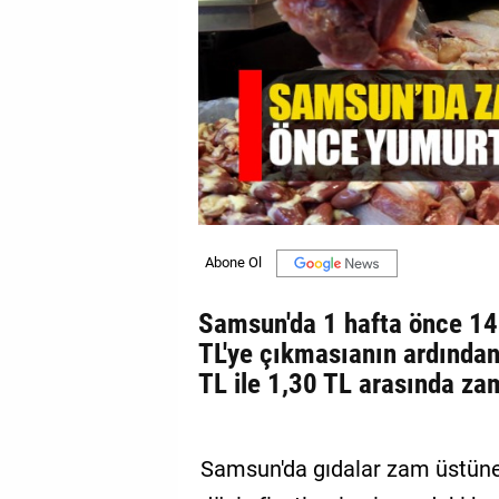
GALERİ
VİDEO
YAZARLAR
BİZE
ULAŞIN
Künye
İletişim
Samsun'da 1 hafta önce 14 
Gizlilik
TL'ye çıkmasıanın ardından,
Sözleşmesi
TL ile 1,30 TL arasında za
Kullanıcı
Sözleşmesi
Samsun'da gıdalar zam üstün