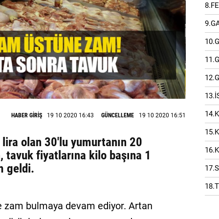
8.F
9.G
10.
11.
12.
13.
14.
HABER GİRİŞ
19 10 2020 16:43
GÜNCELLEME
19 10 2020 16:51
15.
lira olan 30'lu yumurtanın 20
16.
 tavuk fiyatlarına kilo başına 1
m geldi.
17.
18.
e zam bulmaya devam ediyor. Artan