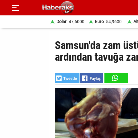
Dolar
47,6000
Euro
54,9600
Al
GÜNDEM
Samsun'da zam üst
SPOR
ardından tavuğa z
YAŞAM
EKONOMİ
BELEDİYELER
SAĞLIK
SİYASET
EĞİTİM