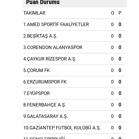
Puan Durumu
TAKIMLAR
O
P
1.AMED SPORTİF FAALİYETLER
0
0
2.BEŞİKTAŞ A.Ş.
0
0
3.CORENDON ALANYASPOR
0
0
4.ÇAYKUR RİZESPOR A.Ş.
0
0
5.ÇORUM FK
0
0
6.ERZURUMSPOR FK
0
0
7.EYÜPSPOR
0
0
8.FENERBAHÇE A.Ş.
0
0
9.GALATASARAY A.Ş.
0
0
10.GAZİANTEP FUTBOL KULÜBÜ A.Ş.
0
0