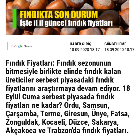
GALERİ
VİDEO
YAZARLAR
HABER GİRİŞ
GÜNCELLEME
BİZE
18 09 2020 18:17
18 09 2020 18:17
ULAŞIN
Fındık Fiyatları: Fındık sezonunun
Künye
bitmesiyle birlikte elinde fındık kalan
üreticiler serbest piyasadaki fındık
İletişim
fiyatlarını araştırmaya devam ediyor. 18
Gizlilik
Eylül Cuma serbest piyasada fındık
Sözleşmesi
fiyatları ne kadar? Ordu, Samsun,
Çarşamba, Terme, Giresun, Ünye, Fatsa,
Kullanıcı
Zonguldak, Kocaeli, Düzce, Sakarya,
Sözleşmesi
Akçakoca ve Trabzon'da fındık fiyatları.