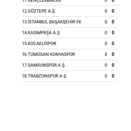
11.GENÇLERBİRLİĞİ
0
0
12.GÖZTEPE A.Ş.
0
0
13.İSTANBUL BAŞAKŞEHİR FK
0
0
14.KASIMPAŞA A.Ş.
0
0
15.KOCAELİSPOR
0
0
16.TÜMOSAN KONYASPOR
0
0
17.SAMSUNSPOR A.Ş.
0
0
18.TRABZONSPOR A.Ş.
0
0