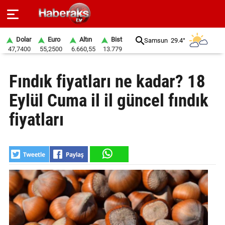
Dolar
Euro
Altın
Bist
Samsun
29.4°
47,7400
55,2500
6.660,55
13.779
GÜNDEM
Fındık fiyatları ne kadar? 18
SPOR
Eylül Cuma il il güncel fındık
YAŞAM
fiyatları
EKONOMİ
BELEDİYELER
SAĞLIK
SİYASET
EĞİTİM